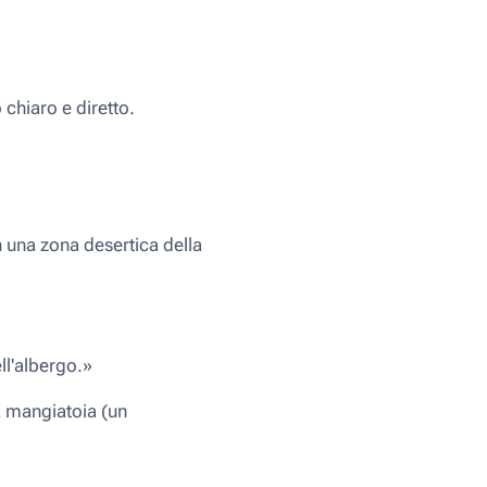
 chiaro e diretto.
n una zona desertica della
ll'albergo.»
na mangiatoia (un