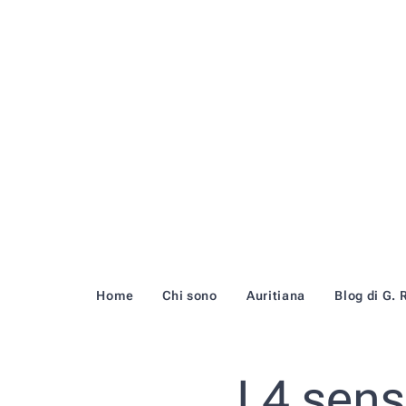
Home
Chi sono
Auritiana
Blog di G. 
I 4 sens