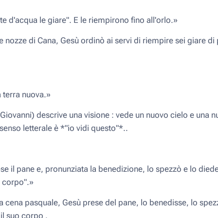
e d'acqua le giare". E le riempirono fino all'orlo.»
e nozze di Cana, Gesù ordinò ai servi di riempire sei giare di 
a terra nuova.»
 (Giovanni) descrive una visione : vede un nuovo cielo e una 
senso letterale è *"io vidi questo"*..
 il pane e, pronunziata la benedizione, lo spezzò e lo diede
o corpo".»
la cena pasquale, Gesù prese del pane, lo benedisse, lo spezzò
il suo corpo .