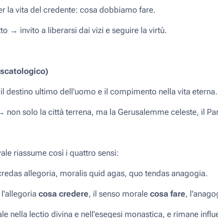
r la vita del credente: cosa dobbiamo fare.
o → invito a liberarsi dai vizi e seguire la virtù.
scatologico)
a il destino ultimo dell'uomo e il compimento nella vita eterna.
on solo la città terrena, ma la Gerusalemme celeste, il Pa
ale riassume così i quattro sensi:
credas allegoria,
moralis quid agas, quo tendas anagogia
.
, l'allegoria
cosa credere
, il senso morale
cosa fare
, l'anag
 nella lectio divina e nell'esegesi monastica, e rimane influ