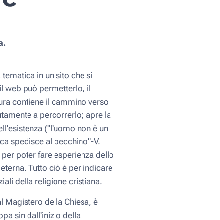
a.
tematica in un sito che si
l web può permetterlo, il
tura contiene il cammino verso
tutamente a percorrerlo; apre la
ell'esistenza ("l'uomo non è un
ica spedisce al becchino"-V.
i per poter fare esperienza dello
a eterna. Tutto ciò è per indicare
iali della religione cristiana.
al Magistero della Chiesa, è
a sin dall'inizio della