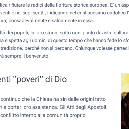
ica rifiutare le radici della fioritura storica europea. E' un as
rventi e nei suoi scritti, indicando nel cristianesimo cattolico
 usura, consapevolmente e saldamente in essa.
ltà dei popoli, la loro storia, sotto ogni punto di vista: cultur
ana e spetta agli uomini di questo tempo che hanno fede lo sf
a tradizione, perché non si perdano. Chiunque volesse parteci
arà sempre il benvenuto.
ti “poveri” di Dio
 continuo che la Chie
sa ha sin dalle origini fatto
 e portar loro assistenza. Gli Atti degli Apostoli
 conflitto interno alla comunità proprio