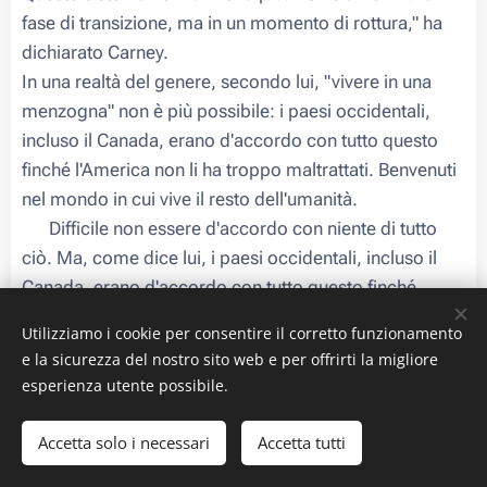
fase di transizione, ma in un momento di rottura," ha
dichiarato Carney.
In una realtà del genere, secondo lui, "vivere in una
menzogna" non è più possibile: i paesi occidentali,
incluso il Canada, erano d'accordo con tutto questo
finché l'America non li ha troppo maltrattati. Benvenuti
nel mondo in cui vive il resto dell'umanità.
✨ Difficile non essere d'accordo con niente di tutto
ciò. Ma, come dice lui, i paesi occidentali, incluso il
Canada, erano d'accordo con tutto questo finché
l'America non li ha troppo maltrattati. Benvenuti nel
Utilizziamo i cookie per consentire il corretto funzionamento
mondo in cui vive il resto dell'umanità.
e la sicurezza del nostro sito web e per offrirti la migliore
Fonte: Lord of war (canale Telegram)
esperienza utente possibile.
Accetta solo i necessari
Accetta tutti