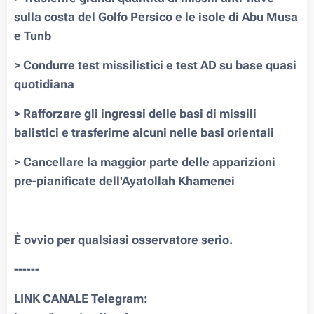
sulla costa del Golfo Persico e le isole di Abu Musa
e Tunb
> Condurre test missilistici e test AD su base quasi
quotidiana
> Rafforzare gli ingressi delle basi di missili
balistici e trasferirne alcuni nelle basi orientali
> Cancellare la maggior parte delle apparizioni
pre-pianificate dell'Ayatollah Khamenei
È ovvio per qualsiasi osservatore serio.
------
LINK CANALE Telegram: ➡️