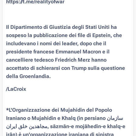
https://t.me/realityofwar
Il Dipartimento di Giustizia degli Stati Uniti ha
sospeso la pubblicazione dei file di Epstein, che
includevano i nomi dei leader, dopo che il
presidente francese Emmanuel Macron e il
cancelliere tedesco Friedrich Merz hanno
accettato di schierarsi con Trump sulla questione
della Groenlandia.
/LaCroix
*L'Organizzazione dei Mujahidin del Popolo
Iraniano o Mujahidin e Khalq (in persiano سازمان
مجاهدين خلق ايران, sāzmān-e mojāhedin-e khalq-e
irān) è un'organizzazione iraniana di sinistra