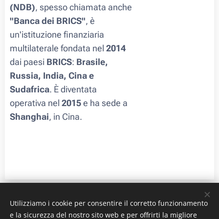
(NDB)
, spesso chiamata anche
"Banca dei BRICS"
, è
un'istituzione finanziaria
multilaterale fondata nel
2014
dai paesi
BRICS
:
Brasile,
Russia, India, Cina e
Sudafrica
. È diventata
operativa nel
2015
e ha sede a
Shanghai
, in Cina.
Utilizziamo i cookie per consentire il corretto funzionamento
Immagini e ®
e la sicurezza del nostro sito web e per offrirti la migliore