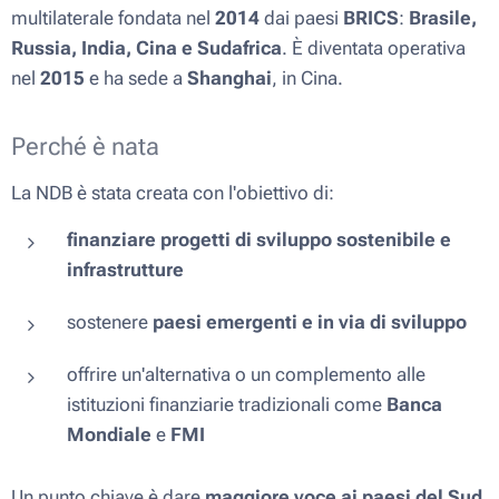
multilaterale fondata nel
2014
dai paesi
BRICS
:
Brasile,
Russia, India, Cina e Sudafrica
. È diventata operativa
nel
2015
e ha sede a
Shanghai
, in Cina.
Perché è nata
La NDB è stata creata con l'obiettivo di:
finanziare progetti di sviluppo sostenibile e
infrastrutture
sostenere
paesi emergenti e in via di sviluppo
offrire un'alternativa o un complemento alle
istituzioni finanziarie tradizionali come
Banca
Mondiale
e
FMI
Un punto chiave è dare
maggiore voce ai paesi del Sud