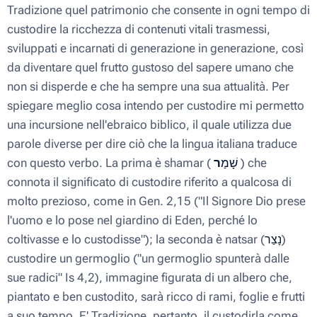
Tradizione quel patrimonio che consente in ogni tempo di
custodire la ricchezza di contenuti vitali trasmessi,
sviluppati e incarnati
di generazione in generazione
, così
da diventare quel frutto gustoso del sapere umano che
non si disperde e che ha sempre una sua attualità. Per
spiegare meglio cosa intendo per
custodire
mi permetto
una incursione nell'ebraico biblico, il quale utilizza due
parole diverse per dire ciò che la lingua italiana traduce
con questo verbo. La prima è
shamar
(
שָׁמַ
ר
) che
connota il significato di custodire riferito a qualcosa di
molto prezioso, come in Gen. 2,15 ("Il Signore Dio prese
l'uomo e lo pose nel giardino di Eden, perché lo
coltivasse e lo
custodisse
"); la seconda è natsar (
)
נָצַר
custodire un germoglio ("un germoglio spunterà dalle
sue radici" Is 4,2), immagine figurata di un albero che,
piantato e ben
custodito
, sarà ricco di rami, foglie e frutti
a suo tempo. E' Tradizione, pertanto, il custodirla come