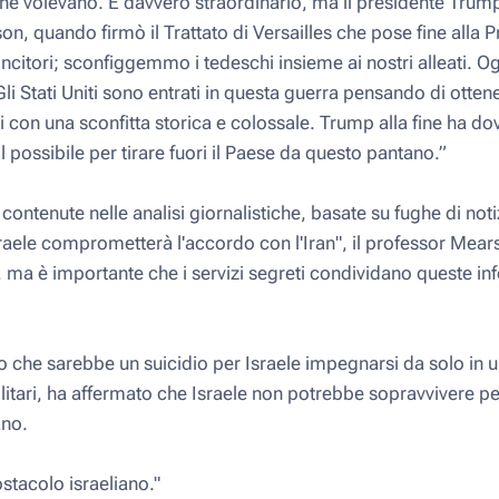
che volevano. È davvero straordinario, ma il presidente Trump
n, quando firmò il Trattato di Versailles che pose fine alla
ncitori; sconfiggemmo i tedeschi insieme ai nostri alleati. Og
 Stati Uniti sono entrati in questa guerra pensando di ottene
i con una sconfitta storica e colossale. Trump alla fine ha d
il possibile per tirare fuori il Paese da questo pantano.”
contenute nelle analisi giornalistiche, basate su fughe di noti
aele comprometterà l'accordo con l'Iran", il professor Mea
o, ma è importante che i servizi segreti condividano queste in
che sarebbe un suicidio per Israele impegnarsi da solo in u
militari, ha affermato che Israele non potrebbe sopravvivere p
ano.
stacolo israeliano."