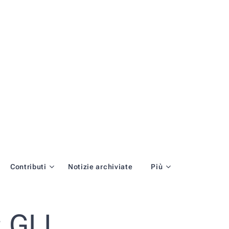
Contributi
Notizie archiviate
Più
 GLI