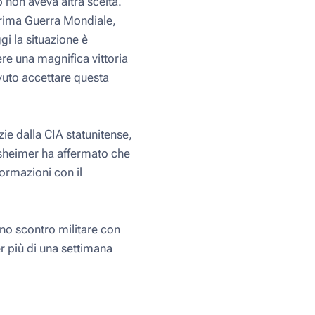
 non aveva altra scelta.
 Prima Guerra Mondiale,
gi la situazione è
re una magnifica vittoria
ovuto accettare questa
zie dalla CIA statunitense,
rsheimer ha affermato che
formazioni con il
no scontro militare con
er più di una settimana