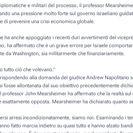
iplomatiche e militari del processo, il professor Mearsheime
ando una pressione molto forte sul governo israeliano guida
e di prevenire una crisi economica globale.
he ha anche appoggiato i recenti duri avvertimenti del vicepr
no, ha affermato che è un grave errore per Israele comporta
 da Washington, sia militarmente che finanziariamente.
to tutto ciò che volevano."
, rispondendo alla domanda del giudice Andrew Napolitano 
i fosse allontanata dal suo obiettivo precedentemente dichia
 il professor John Mearsheimer ha affermato che la realtà sul
ne esattamente opposta. Mearsheimer ha dichiarato quanto s
ersi arresi incondizionatamente, siamo noi. Esaminando i ter
hanno fatto marcia indietro su quasi tutto e hanno alzato bandi