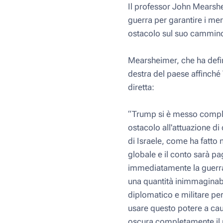
Il professor John Mearsh
guerra per garantire i mer
ostacolo sul suo cammin
Mearsheimer, che ha defini
destra del paese affinché
diretta:
“Trump si è messo complet
ostacolo all'attuazione d
di Israele, come ha fatto 
globale e il conto sarà p
immediatamente la guerra 
una quantità inimmaginabil
diplomatico e militare per
usare questo potere a cau
oscura completamente il p