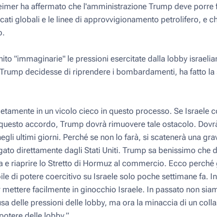
eimer ha affermato che l'amministrazione Trump deve porre 
cati globali e le linee di approvvigionamento petrolifero, e c
o.
to "immaginarie" le pressioni esercitate dalla lobby israelian
 Trump decidesse di riprendere i bombardamenti, ha fatto l
amente in un vicolo cieco in questo processo. Se Israele c
i questo accordo, Trump dovrà rimuovere tale ostacolo. Dovrà 
negli ultimi giorni. Perché se non lo farà, si scatenerà una gr
agato direttamente dagli Stati Uniti. Trump sa benissimo che
e riaprire lo Stretto di Hormuz al commercio. Ecco perché gl
e di potere coercitivo su Israele solo poche settimane fa. In
 mettere facilmente in ginocchio Israele. In passato non siam
sa delle pressioni delle lobby, ma ora la minaccia di un co
otere delle lobby.”