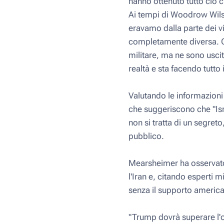
hanno ottenuto tutto ciò 
Ai tempi di Woodrow Wilso
eravamo dalla parte dei vi
completamente diversa. Gli
militare, ma ne sono uscit
realtà e sta facendo tutto 
Valutando le informazioni 
che suggeriscono che "Isr
non si tratta di un segret
pubblico.
Mearsheimer ha osservato 
l'Iran e, citando esperti 
senza il supporto americ
"Trump dovrà superare l'o