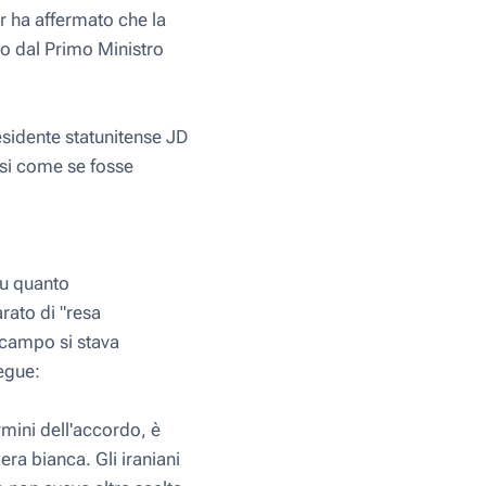
r ha affermato che la
to dal Primo Ministro
esidente statunitense JD
rsi come se fosse
su quanto
rato di "resa
 campo si stava
egue:
mini dell'accordo, è
era bianca. Gli iraniani