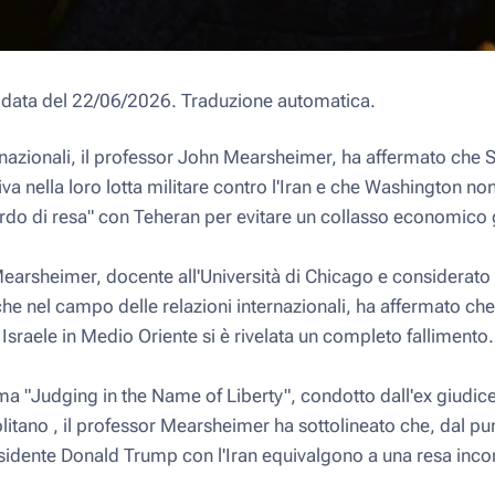
a data del 22/06/2026. Traduzione automatica.
ernazionali, il professor John Mearsheimer, ha affermato che St
iva nella loro lotta militare contro l'Iran e che Washington non
ordo di resa" con Teheran per evitare un collasso economico 
earsheimer, docente all'Università di Chicago e considerato
che nel campo delle relazioni internazionali, ha affermato che 
e Israele in Medio Oriente si è rivelata un completo fallimento.
 "Judging in the Name of Liberty", condotto dall'ex giudic
ano , il professor Mearsheimer ha sottolineato che, dal pun
residente Donald Trump con l'Iran equivalgono a una resa inco