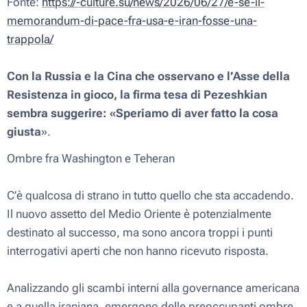
Fonte:
https://-culture.su/news/2026/06/27/e-se-il-
memorandum-di-pace-fra-usa-e-iran-fosse-una-
trappola/
Con la Russia e la Cina che osservano e l’Asse della
Resistenza in gioco, la firma tesa di Pezeshkian
sembra suggerire: «Speriamo di aver fatto la cosa
giusta
».
Ombre fra Washington e Teheran
C’è qualcosa di strano in tutto quello che sta accadendo.
Il nuovo assetto del Medio Oriente è potenzialmente
destinato al successo, ma sono ancora troppi i punti
interrogativi aperti che non hanno ricevuto risposta.
Analizzando gli scambi interni alla governance americana
e a quella iraniana, emergono delle preoccupanti ombre.