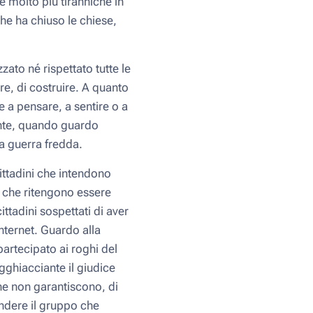
e molto più tiranniche in
che ha chiuso le chiese,
to né rispettato tutte le
are, di costruire. A quanto
 a pensare, a sentire o a
ente, quando guardo
la guerra fredda.
ttadini che intendono
iò che ritengono essere
ttadini sospettati di aver
nternet. Guardo alla
partecipato ai roghi del
ghiacciante il giudice
ne non garantiscono, di
endere il gruppo che