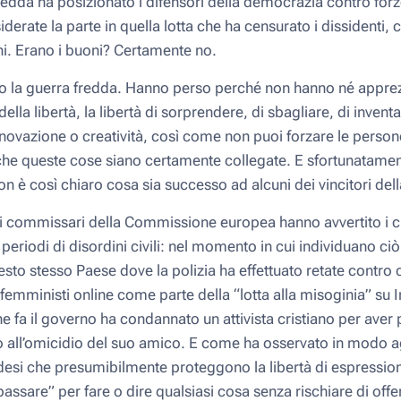
fredda ha posizionato i difensori della democrazia contro forz
derate la parte in quella lotta che ha censurato i dissidenti, 
ni. Erano i buoni? Certamente no.
o la guerra fredda. Hanno perso perché non hanno né apprezza
ella libertà, la libertà di sorprendere, di sbagliare, di invent
novazione o creatività, così come non puoi forzare le persone
che queste cose siano certamente collegate. E sfortunatam
non è così chiaro cosa sia successo ad alcuni dei vincitori del
i commissari della Commissione europea hanno avvertito i ci
 periodi di disordini civili: nel momento in cui individuano c
esto stesso Paese dove la polizia ha effettuato retate contro ci
emministi online come parte della “lotta alla misoginia” su I
 fa il governo ha condannato un attivista cristiano per aver 
 all’omicidio del suo amico. E come ha osservato in modo ag
edesi che presumibilmente proteggono la libertà di espressio
iapassare” per fare o dire qualsiasi cosa senza rischiare di off