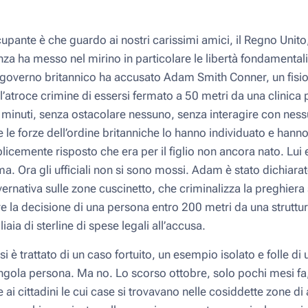
upante è che guardo ai nostri carissimi amici, il Regno Unito
ienza ha messo nel mirino in particolare le libertà fondamentali 
il governo britannico ha accusato Adam Smith Conner, un fisio
ll’atroce crimine di essersi fermato a 50 metri da una clinica p
re minuti, senza ostacolare nessuno, senza interagire con nes
 le forze dell’ordine britanniche lo hanno individuato e hann
emente risposto che era per il figlio non ancora nato. Lui e
a. Ora gli ufficiali non si sono mossi. Adam è stato dichiara
ernativa sulle zone cuscinetto, che criminalizza la preghiera s
e la decisione di una persona entro 200 metri da una struttur
ia di sterline di spese legali all’accusa.
si è trattato di un caso fortuito, un esempio isolato e folle di
gola persona. Ma no. Lo scorso ottobre, solo pochi mesi fa
ere ai cittadini le cui case si trovavano nelle cosiddette zone d