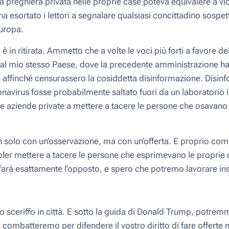
a preghiera privata nelle proprie case poteva equivalere a vio
a esortato i lettori a segnalare qualsiasi concittadino sospett
Europa.
 è in ritirata. Ammetto che a volte le voci più forti a favore 
dal mio stesso Paese, dove la precedente amministrazione ha
a affinché censurassero la cosiddetta disinformazione. Disi
onavirus fosse probabilmente saltato fuori da un laboratorio i
e aziende private a mettere a tacere le persone che osavano 
 solo con un’osservazione, ma con un’offerta. E proprio com
ler mettere a tacere le persone che esprimevano le proprie o
farà esattamente l’opposto, e spero che potremo lavorare in
 sceriffo in città. E sotto la guida di Donald Trump, potre
 combatteremo per difendere il vostro diritto di fare offerte 