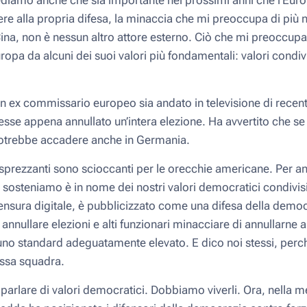
rediamo anche che sia importante nei prossimi anni che l’Eur
re alla propria difesa, la minaccia che mi preoccupa di più n
Cina, non è nessun altro attore esterno. Ciò che mi preoccupa
’Europa da alcuni dei suoi valori più fondamentali: valori condivi
 un ex commissario europeo sia andato in televisione di recen
sse appena annullato un’intera elezione. Ha avvertito che s
 potrebbe accadere anche in Germania.
sprezzanti sono scioccanti per le orecchie americane. Per ann
 sosteniamo è in nome dei nostri valori democratici condivisi.
a censura digitale, è pubblicizzato come una difesa della dem
annullare elezioni e alti funzionari minacciare di annullarne
 uno standard adeguatamente elevato. E dico noi stessi, pe
essa squadra.
arlare di valori democratici. Dobbiamo viverli. Ora, nella me