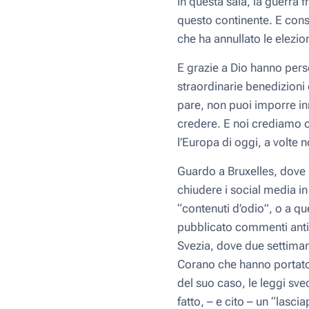
in questa sala, la guerra 
questo continente. E consi
che ha annullato le elezio
E grazie a Dio hanno pers
straordinarie benedizioni d
pare, non puoi imporre in
credere. E noi crediamo 
l’Europa di oggi, a volte 
Guardo a Bruxelles, dove 
chiudere i social media in
“contenuti d’odio”, o a qu
pubblicato commenti antif
Svezia, dove due settimane
Corano che hanno portato
del suo caso, le leggi sv
fatto, – e cito – un “lasc