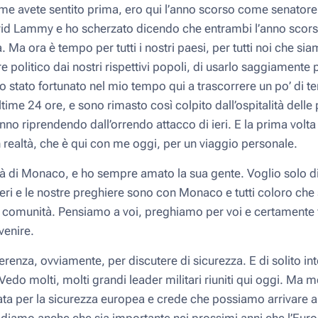
e avete sentito prima, ero qui l’anno scorso come senatore de
David Lammy e ho scherzato dicendo che entrambi l’anno scors
 Ma ora è tempo per tutti i nostri paesi, per tutti noi che si
e politico dai nostri rispettivi popoli, di usarlo saggiamente 
no stato fortunato nel mio tempo qui a trascorrere un po’ di t
time 24 ore, e sono rimasto così colpito dall’ospitalità delle
nno riprendendo dall’orrendo attacco di ieri. E la prima vol
n realtà, che è qui con me oggi, per un viaggio personale.
tà di Monaco, e ho sempre amato la sua gente. Voglio solo d
ri e le nostre preghiere sono con Monaco e tutti coloro che s
a comunità. Pensiamo a voi, preghiamo per voi e certamente fa
venire.
erenza, ovviamente, per discutere di sicurezza. E di solito i
Vedo molti, molti grandi leader militari riuniti qui oggi. Ma 
a per la sicurezza europea e crede che possiamo arrivare 