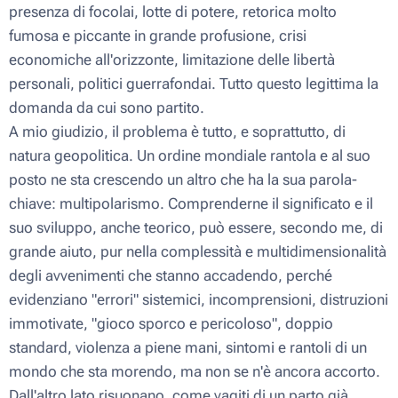
presenza di focolai, lotte di potere, retorica molto
fumosa e piccante in grande profusione, crisi
economiche all'orizzonte, limitazione delle libertà
personali, politici guerrafondai. Tutto questo legittima la
domanda da cui sono partito.
A mio giudizio, il problema è tutto, e soprattutto, di
natura geopolitica. Un ordine mondiale rantola e al suo
posto ne sta crescendo un altro che ha la sua parola-
chiave: multipolarismo. Comprenderne il significato e il
suo sviluppo, anche teorico, può essere, secondo me, di
grande aiuto, pur nella complessità e multidimensionalità
degli avvenimenti che stanno accadendo, perché
evidenziano "errori" sistemici, incomprensioni, distruzioni
immotivate, "gioco sporco e pericoloso", doppio
standard, violenza a piene mani, sintomi e rantoli di un
mondo che sta morendo, ma non se n'è ancora accorto.
Dall'altro lato risuonano, come vagiti di un parto già