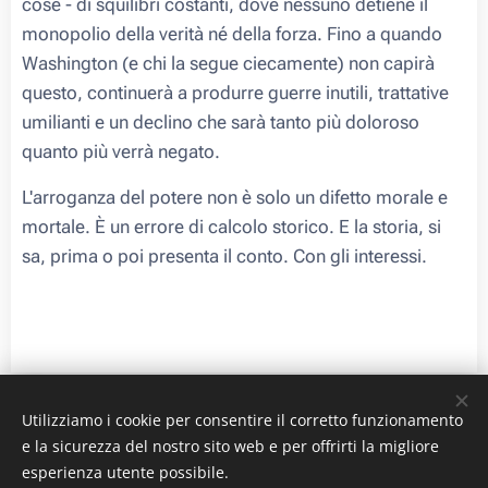
cose - di squilibri costanti, dove nessuno detiene il
monopolio della verità né della forza. Fino a quando
Washington (e chi la segue ciecamente) non capirà
questo, continuerà a produrre guerre inutili, trattative
umilianti e un declino che sarà tanto più doloroso
quanto più verrà negato.
L'arroganza del potere non è solo un difetto morale e
mortale. È un errore di calcolo storico. E la storia, si
sa, prima o poi presenta il conto. Con gli interessi.
Utilizziamo i cookie per consentire il corretto funzionamento
Immagini e ®
e la sicurezza del nostro sito web e per offrirti la migliore
Le immagini sono prese dal web libero. In caso contrario inviare una
esperienza utente possibile.
segnalazione al
webmaster