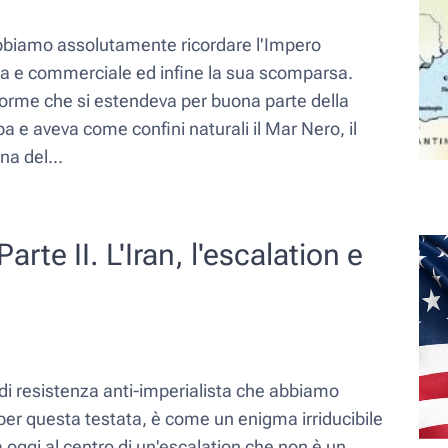
obbiamo assolutamente ricordare l'Impero
osa e commerciale ed infine la sua scomparsa.
orme che si estendeva per buona parte della
pa e aveva come confini naturali il Mar Nero, il
na del...
arte II. L'Iran, l'escalation e
e di resistenza anti-imperialista che abbiamo
per questa testata, è come un enigma irriducibile
 oggi al centro di un'escalation che non è un