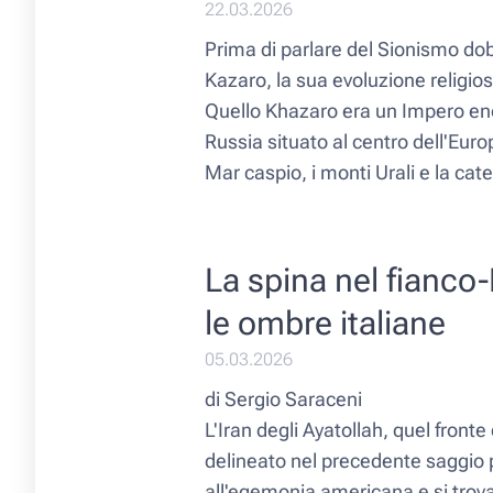
22.03.2026
Prima di parlare del Sionismo d
Kazaro, la sua evoluzione religi
Quello Khazaro era un Impero en
Russia situato al centro dell'Euro
Mar caspio, i monti Urali e la cate
La spina nel fianco-P
le ombre italiane
05.03.2026
di Sergio Saraceni
L'Iran degli Ayatollah, quel front
delineato nel precedente saggio 
all'egemonia americana e si trova