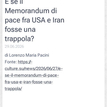
E se il
Memorandum di
pace fra USA e Iran
fosse una
trappola?
29.06.2026
di Lorenzo Maria Pacini
Fonte:
https://-
culture.su/news/2026/06/27/e-
se-il-memorandum-di-pace-
fra-usa-e-iran-fosse-una-
trappola/