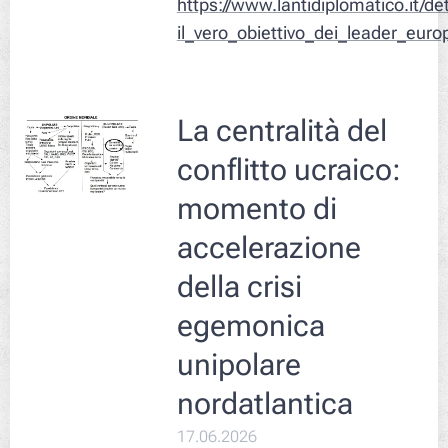
https://www.lantidiplomatico.it/d
il_vero_obiettivo_dei_leader_euro
La centralità del
conflitto ucraico:
momento di
accelerazione
della crisi
egemonica
unipolare
nordatlantica
17.06.2026